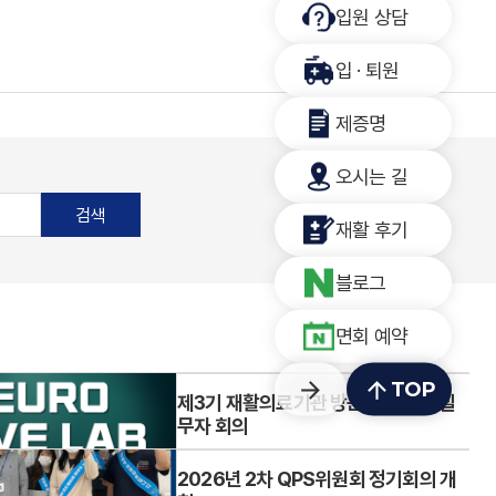
입원 상담
입 · 퇴원
제증명
오시는 길
검색
재활 후기
블로그
면회 예약
arrow_forward
arrow_upward
TOP
무자 회의
"Neuro Move"