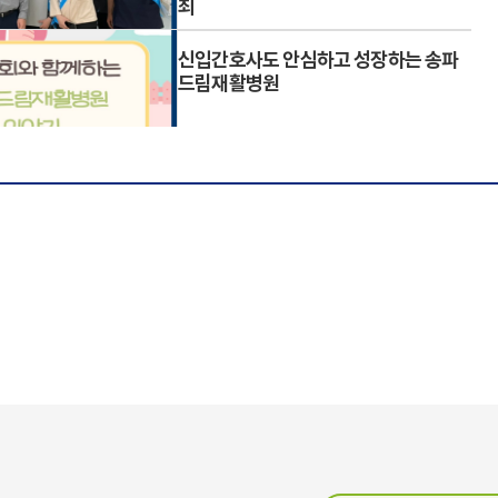
최
원: 연합 라운딩
드림재활병원
니다.