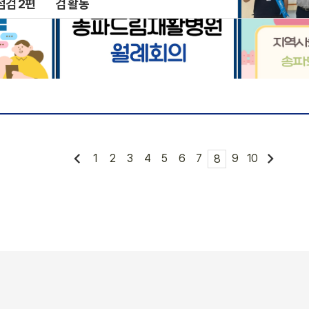
점검 2편
검 활동
낙상 탈출 넘버
2026년 4월 월례회의
사회과 함께 합
chevron_left
chevron_right
1
2
3
4
5
6
7
9
10
8